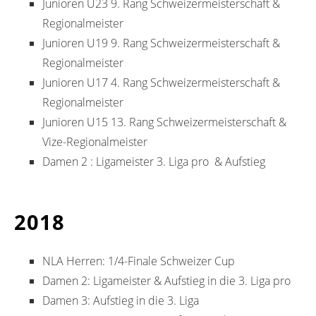
Junioren U23 9. Rang Schweizermeisterschaft &
Regionalmeister
Junioren U19 9. Rang Schweizermeisterschaft &
Regionalmeister
Junioren U17 4. Rang Schweizermeisterschaft &
Regionalmeister
Junioren U15 13. Rang Schweizermeisterschaft &
Vize-Regionalmeister
Damen 2 : Ligameister 3. Liga pro & Aufstieg
2018
NLA Herren: 1/4-Finale Schweizer Cup
Damen 2: Ligameister & Aufstieg in die 3. Liga pro
Damen 3: Aufstieg in die 3. Liga