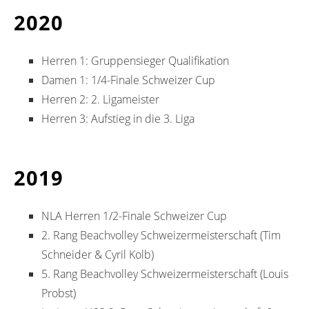
2020
Herren 1: Gruppensieger Qualifikation
Damen 1: 1/4-Finale Schweizer Cup
Herren 2: 2. Ligameister
Herren 3: Aufstieg in die 3. Liga
2019
NLA Herren 1/2-Finale Schweizer Cup
2. Rang Beachvolley Schweizermeisterschaft (Tim
Schneider & Cyril Kolb)
5. Rang Beachvolley Schweizermeisterschaft (Louis
Probst)