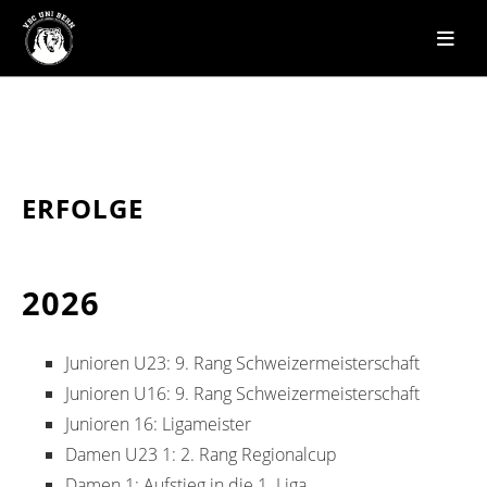
ERFOLGE
2026
Junioren U23: 9. Rang Schweizermeisterschaft
Junioren U16: 9. Rang Schweizermeisterschaft
Junioren 16: Ligameister
Damen U23 1: 2. Rang Regionalcup
Damen 1: Aufstieg in die 1. Liga