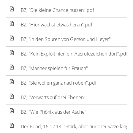
BZ, "Die kleine Chance nutzen".pdf
BZ, "Hier wächst etwas heran".pdf
BZ, "In den Spuren von Gerson und Heyer"
BZ, "Kein Exploit hier, ein Ausrufezeichen dort".pdf
BZ, "Männer spielen für Frauen"
BZ, "Sie wollen ganz nach oben".pdf
BZ, "Vorwärts auf drei Ebenen"
BZ, "Wie Phönix aus der Asche"
Der Bund, 16.12.14: "Stark, aber nur drei Sätze lang"