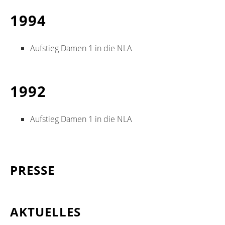
1994
Aufstieg Damen 1 in die NLA
1992
Aufstieg Damen 1 in die NLA
PRESSE
AKTUELLES